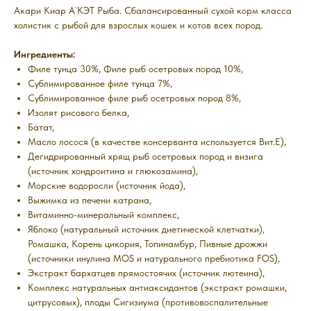
Акари Киар А`КЭТ Рыба. Сбалансированный сухой корм класса
холистик с рыбой для взрослых кошек и котов всех пород.
Ингредиенты:
Филе тунца 30%, Филе рыб осетровых пород 10%,
Сублимированное филе тунца 7%,
Сублимированное филе рыб осетровых пород 8%,
Изолят рисового белка,
Батат,
Масло лосося (в качестве консерванта используется Вит.E),
Дегидрированный хрящ рыб осетровых пород и визига
(источник хондроитина и глюкозамина),
Морские водоросли (источник йода),
Выжимка из печени катрана,
Витаминно-минеральный комплекс,
Яблоко (натуральный источник диетической клетчатки),
Ромашка, Корень цикория, Топинамбур, Пивные дрожжи
(источники инулина MOS и натурального пребиотика FOS),
Экстракт бархатцев прямостоячих (источник лютеина),
Комплекс натуральных антиаксидантов (экстракт ромашки,
цитрусовых), плоды Сигизиума (противовоспалительные