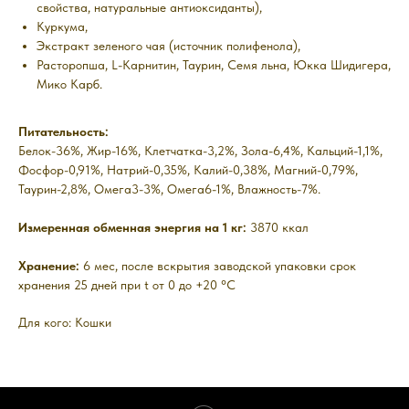
свойства, натуральные антиоксиданты),
Куркума,
Экстракт зеленого чая (источник полифенола),
Расторопша, L-Карнитин, Таурин, Семя льна, Юкка Шидигера,
Мико Карб.
Питательность:
Белок-36%, Жир-16%, Клетчатка-3,2%, Зола-6,4%, Кальций-1,1%,
Фосфор-0,91%, Натрий-0,35%, Калий-0,38%, Магний-0,79%,
Таурин-2,8%, Омега3-3%, Омега6-1%, Влажность-7%.
Измеренная обменная энергия на 1 кг:
3870 ккал
Хранение:
6 мес, после вскрытия заводской упаковки срок
хранения 25 дней при t от 0 до +20 °C
Для кого: Кошки