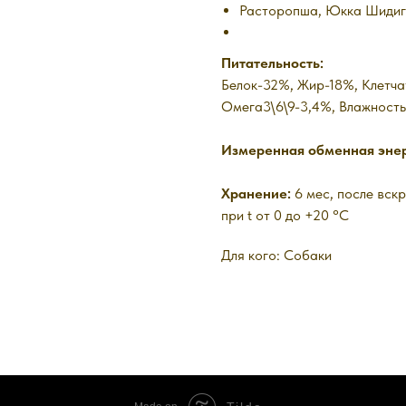
Расторопша, Юкка Шидиг
Питательность:
Белок-32%, Жир-18%, Клетча
Омега3\6\9-3,4%, Влажност
Измеренная обменная энерг
Хранение:
6 мес, после вск
при t от 0 до +20 °C
Для кого: Собаки