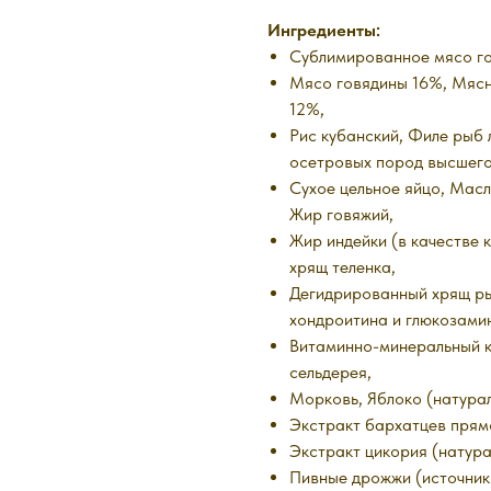
Ингредиенты:
Сублимированное мясо го
Мясо говядины 16%, Мясно
12%,
Рис кубанский, Филе рыб
осетровых пород высшего
Сухое цельное яйцо, Мас
Жир говяжий,
Жир индейки (в качестве 
хрящ теленка,
Дегидрированный хрящ ры
хондроитина и глюкозамин
Витаминно-минеральный к
сельдерея,
Морковь, Яблоко (натурал
Экстракт бархатцев прямо
Экстракт цикория (натура
Пивные дрожжи (источник 