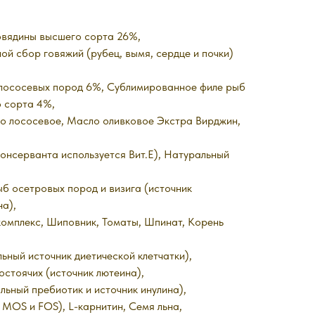
вядины высшего сорта 26%,
й сбор говяжий (рубец, вымя, сердце и почки)
 лососевых пород 6%, Сублимированное филе рыб
 сорта 4%,
ло лососевое, Масло оливковое Экстра Вирджин,
консерванта используется Вит.E), Натуральный
б осетровых пород и визига (источник
а),
омплекс, Шиповник, Томаты, Шпинат, Корень
ьный источник диетической клетчатки),
стоячих (источник лютеина),
льный пребиотик и источник инулина),
MOS и FOS), L-карнитин, Семя льна,