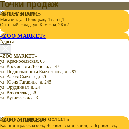
Точки продаж
Калининград
«БАЛТ КОРМ»
Магазин: ул. Полоцкая, 45 лит Д
Оптовый склад: ул. ​Камская, 2Б к2
«ZOO MARKET»
Каталог товаров для кошек
Адреса
и собак
«ZOO MARKET»
ул. Красносельская, 65
ул. Космонавта Леонова, д. 47
ул. Подполковника Емельянова, д. 285
ул. Аллея Смелых, д.39
ул. Юрия Гагарина, д. 245
ул. Орудийная, д. 24
ул. Каменная, д. 26
ул. Кутаисская, д. 3
Калининградская область
«ZOO MARKET»
Калининградская обл., Черняховский район, г. Черняховск,