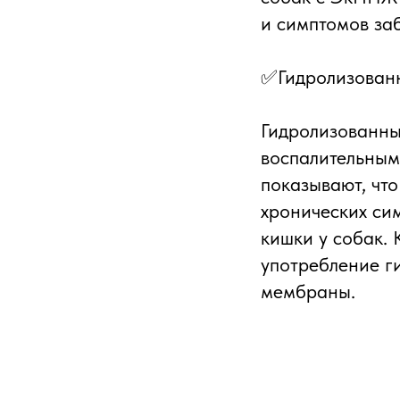
и симптомов за
✅Гидролизованн
Гидролизованны
воспалительным
показывают, чт
хронических сим
кишки у собак. 
употребление г
мембраны.