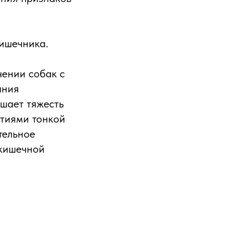
ишечника.
чении собак с
ания
шает тяжесть
атиями тонкой
тельное
 кишечной