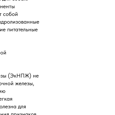
оненты
т собой
гидролизованные
кие питательные
ной
езы (ЭкНПЖ) не
очной железы,
ию
егкая
олезна для
ения признаков