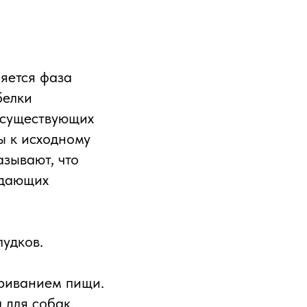
яется фаза
белки
т существующих
ы к исходному
азывают, что
адающих
удков.
ариванием пищи.
 для собак.