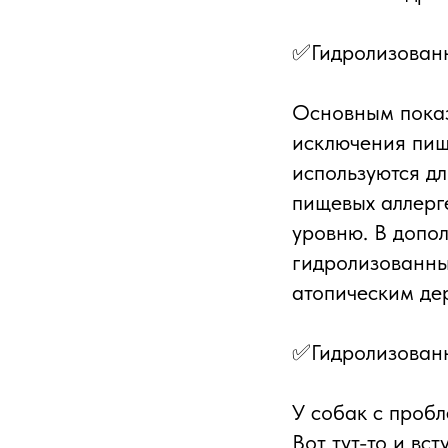
✅Гидролизованн
Основным показ
исключения пищ
используются дл
пищевых аллерг
уровню. В допо
гидролизованны
атопическим де
✅Гидролизованн
У собак с проб
Вот тут-то и вс