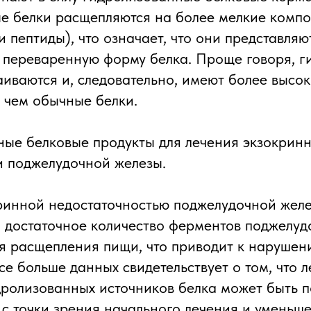
е белки расщепляются на более мелкие комп
 пептиды), что означает, что они представляю
 переваренную форму белка. Проще говоря, 
аиваются и, следовательно, имеют более высо
, чем обычные белки.
ые белковые продукты для лечения экзокрин
и поджелудочной железы.
кринной недостаточностью поджелудочной жел
 достаточное количество ферментов поджелуд
я расщепления пищи, что приводит к нарушен
е больше данных свидетельствует о том, что л
дролизованных источников белка может быть п
с точки зрения начального лечения и уменьш