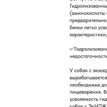
Гидролизованны
(аминокислоты и
предварительно
белки легко усв
характеристики
✅Гидролизованн
недостаточност
У собак с экзо
вырабатывается
необходимых дл
пищеварения. Вс
усвояемость ги
собак с ЭкНПЖ 