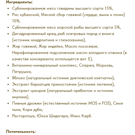
Ингредиенты:
Сублимированное мясо говядины высшего сорта 15%,
Рис кубанский, Мясной сбор говяжий (сердце, вымя и почки)
10%,
Сублимированное мясо морской рыбы высшего сорта 5%,
Дегидрированный хрящ рыб осетровых пород и визига
(источник хондроитина и глюкозамина),
Жир говяжий, Жир индейки, Масло лососевое,
Нерафинированное подсолнечное масло холодного отжима (в
качестве консерванта используется вит. E),
Витаминно-минеральный комплекс, Спаржа, Морковь,
Петрушка,
Яблоко (натуральный источник диетической клетчатки),
Экстракт бархатцев прямостоячих (источник лютеина),
Экстракт цикория (натуральный пребиотик и источник
инулина),
Пивные дрожжи (естественный источник MOS и FOS), Семя
льна, Кора дуба,
Расторопша, Юкка Шидигера, Мико Карб.
Питательность: