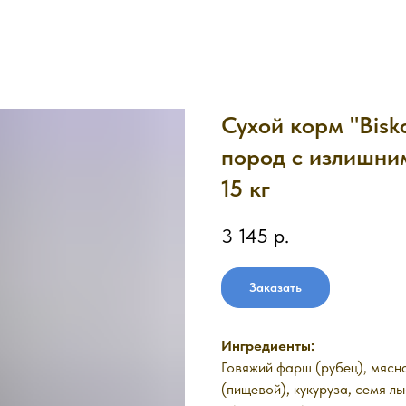
Сухой корм "Bisko
пород с излишни
15 кг
3 145
р.
Заказать
Ингредиенты:
Говяжий фарш (рубец), мясна
(пищевой), кукуруза, семя л